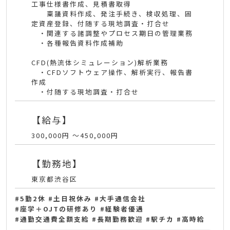
工事仕様書作成、見積書取得
稟議資料作成、発注手続き、検収処理、固
定資産登録、付随する現地調査・打合せ
・関連する諸調整やプロセス期日の管理業務
・各種報告資料作成補助
CFD(熱流体シミュレーション)解析業務
・CFDソフトウェア操作、解析実行、報告書
作成
・付随する現地調査・打合せ
【給与】
300,000円 〜450,000円
【勤務地】
東京都渋谷区
5勤2休
土日祝休み
大手通信会社
座学＋OJTの研修あり
経験者優遇
通勤交通費全額支給
長期勤務歓迎
駅チカ
高時給