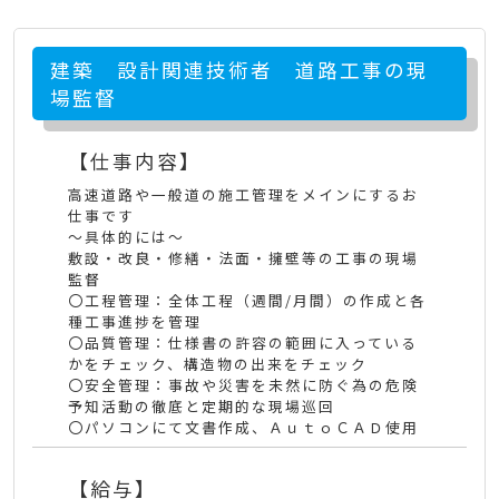
建築 設計関連技術者 道路工事の現
場監督
【仕事内容】
高速道路や一般道の施工管理をメインにするお
仕事です
～具体的には～
敷設・改良・修繕・法面・擁壁等の工事の現場
監督
〇工程管理：全体工程（週間/月間）の作成と各
種工事進捗を管理
〇品質管理：仕様書の許容の範囲に入っている
かをチェック、構造物の出来をチェック
〇安全管理：事故や災害を未然に防ぐ為の危険
予知活動の徹底と定期的な現場巡回
〇パソコンにて文書作成、ＡｕｔｏＣＡＤ使用
【給与】