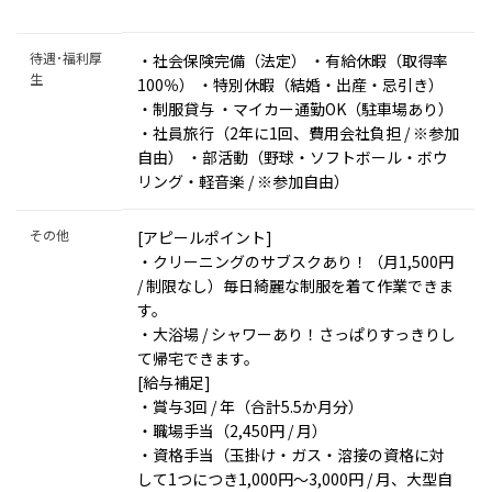
待遇･福利厚
・社会保険完備（法定） ・有給休暇（取得率
生
100％） ・特別休暇（結婚・出産・忌引き）
・制服貸与 ・マイカー通勤OK（駐車場あり）
・社員旅行（2年に1回、費用会社負担 / ※参加
自由） ・部活動（野球・ソフトボール・ボウ
リング・軽音楽 / ※参加自由）
その他
[アピールポイント]
・クリーニングのサブスクあり！（月1,500円
/ 制限なし）毎日綺麗な制服を着て作業できま
す。
・大浴場 / シャワーあり！さっぱりすっきりし
て帰宅できます。
[給与補足]
・賞与3回 / 年（合計5.5か月分）
・職場手当（2,450円 / 月）
・資格手当（玉掛け・ガス・溶接の資格に対
して1つにつき1,000円～3,000円 / 月、大型自