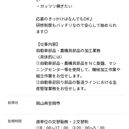
・ガッツリ稼ぎたい
応募のきっかけはなんでもOK♪
研修制度もバッチリなので安心して始められ
ます◎
【仕事内容】
自動車部品・農機具部品の加工業務
〈具体的には〉
①自動車部品・農機具部品をＮＣ旋盤、マシ
ニングセンター等を使用して、機械加工作業や
組立作業をお任せします。
②自動車足回り部品の製造ラインにおける生
産管理業務をお任せします。
勤務地
岡山県笠岡市
勤務時間
週単位の交替勤務・２交替制
①8：00～17：00 ②20：00～5：00