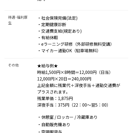
待遇･福利厚
・社会保険完備(法定)
生
・定期健康診断
・交通費支給(規定あり)
・有給休暇
・eラーニング研修（外部研修無料受講）
・マイカー通勤OK（駐車場無料）
その他
★給与例★
時給1,500円×8時間＝12,000円（日当）
12,000円×20日＝240,000円
上記金額に残業代＋深夜手当＋通勤交通費が
プラスされます。
残業単価：1,875円
深夜手当：375円（22：00～翌5：00）
・休憩室 / ロッカー / 冷蔵庫あり
・自動販売機あり
・空調服貸与